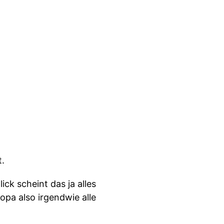
t.
ck scheint das ja alles
opa also irgendwie alle